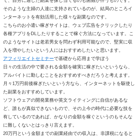
て、自分に適した副業を探し当てるのも困難が伴うものです。
そのような主婦の人達に支持されているのが、結局のところイ
ンターネットを有効活用した様々な副業なのです。
こちらのお小遣い稼ぎサイトは、ウェブ広告をクリックしたり
各種アプリをDLしたりすることで稼ぐ方法になっています。こ
のようなサイトは老若男女を問わず利用可能なので、堅実に収
入を増やしたいという人にはおすすめしたいと思います。
アフィリエイトセミナー
で基礎から応用まで学ぼう
日々の生活の中で要される金額を確実に稼ぎたいというなら、
アルバイトに勤しむことをおすすめすべきだろうと考えます。
月々1万円前後稼ぎたいという方なら、インターネットを駆使し
た副業をおすすめしています。
ソフトウェアの開発業務や英文ライティングに自信があるな
ど、誰もが真似できないもので、その上今の時代に必要な技を
有しているのであれば、かなりの金額を稼ぐというのもそんな
に難しくないとはっきり言えます。
20万円という金額までの副業経由での収入は、非課税になると